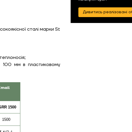
Надіслати
Дивитись реалізовані о
сокоякісної сталі марки St
Надіслати
теплоносія;
ю 100 мм в пластиковому
Email
SRR 1500
1500