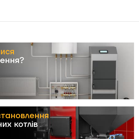
тися
лення?
становлення
их котлів