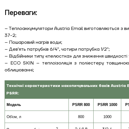
Вт/м кв
Переваги:
Необхідна
– Теплоаккумулятори Austria Email виготовляються з ви
потужність, кВт
37-2;
– Пошаровий нагрів води;
– Дев'ять патрубків 6/4", чотири патрубка 1/2";
– Відбійники типу «пелюстка» для зниження швидкості 
– ECO SKIN – теплоізоляція з поліестеру товщино
облицюванні;
Технічні характеристики накопичувальних баків Austria 
PSRR:
Модель
PSRR
800
PSRR 1000
P
Об'єм, л
800
1000
2