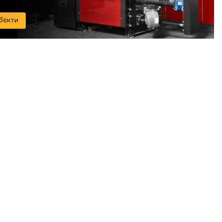
б'єкти