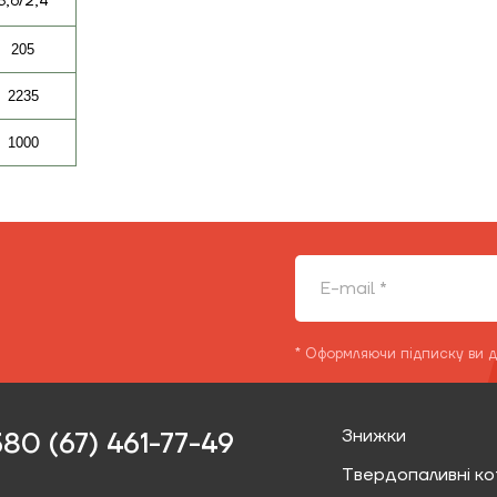
3,6/2,4
205
2235
1000
* Оформляючи підписку ви 
Знижки
80 (67) 461-77-49‬
Твердопаливні ко