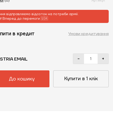
уки
(0)
Артикул
ня відправляємо відсоток на потреби армії.
м!
Вперед до перемоги 🇺🇦
пити в кредит
Умови кредитування
-
+
STRIA EMAIL
Купити в 1 клік
До кошику