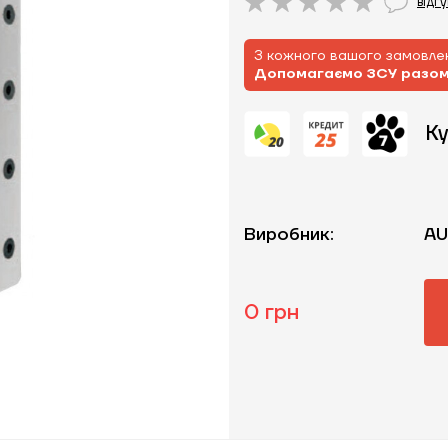
відг
З кожного вашого замовлен
Допомагаємо ЗСУ разо
Ку
Виробник:
AU
0 грн