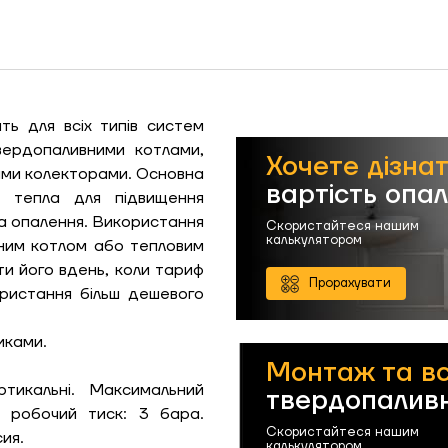
ть для всіх типів систем
вердопаливними котлами,
Хочете дізна
ими колекторами. Основна
вартість опа
о тепла для підвищення
ЗАМОВИТИ ПОСЛУГУ МОНТАЖУ
на опалення. Використання
Скористайтеся нашим
калькулятором
чним котлом або тепловим
ти його вдень, коли тариф
Прорахувати
ристання більш дешевого
Замовити
Зворотній дзвінок
иками.
Монтаж та в
ошик
ертикальні. Максимальний
твердопаливн
й робочий тиск: 3 бара.
Скористайтеся нашим
ия.
калькулятором
Гарно утеплений, 55