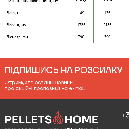
2,4/1,8
3/2,4
Площа теплообмінника, м
Вага, кг
149
176
Висота, мм
1735
2135
Діаметр, мм
790
790
ПІДПИШИСЬ НА РОЗСИЛКУ
Отримуйте останні новини
про акційні пропозиції на e-mail
+3