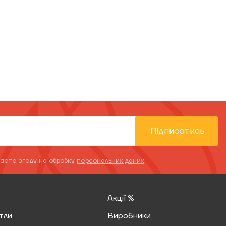
Підписатись
даєте згоду на обробку
персональних даних
Акції %
тли
Виробники