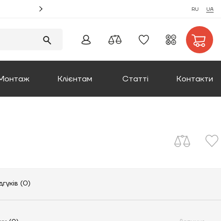
Акція! Замовляйте монтаж котлів та отримуйте збі
RU
UA
Монтаж
Клієнтам
Статті
Контакти
Оплата та доставка
Повернення товару
Про компанію
дгуків (0)
Сертифікати