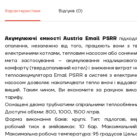
Характеристики
Відгуків (0)
Акумулюючі ємності Austria Email PSRR
підходя
опалення, незалежно від того, працюють вони з т
електричними котлами, тепловим насосом або сонячн
мета застосування – акумулювання надлишковог
комфорту (твердопаливний котел) і зниження витрат 
теплоаккумулятора Email PSRR в системі з електри
Висота, м
насосом дозволяє накопичувати тепло вночі і віддава
вищий. Таким чином, Ви економите за рахунок вико
тарифу.
Ширина, м
Оснащені двома трубчатими спіральними теплообмінн
Доступні об'єми: 800, 1000, 1500 літрів.
К
Довжина, м
Форма виконання баків: круглі. Тип: підлогові, в
робочий тиск в змійовиках: 10 бар. Максимальни
Ступінь утеплення,
Максимальна робоча температура: 95 градусов Цельс