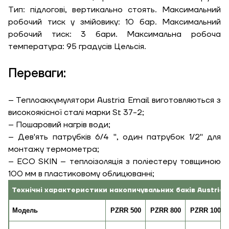
Тип: підлогові, вертикально стоять. Максимальний
Ширина, м
робочий тиск у змійовику: 10 бар. Максимальний
Надіслати
робочий тиск: 3 бари. Максимальна робоча
температура: 95 градусів Цельсія.
Довжина, м
Переваги:
Надіслати
Ступінь
утеплення, Вт/м
Гарно утеплений, 55
– Теплоаккумулятори Austria Email виготовляються з
кв
високоякісної сталі марки St 37-2;
– Пошаровий нагрів води;
– Дев'ять патрубків 6/4 ", один патрубок 1/2" для
Необхідна
монтажу термометра;
потужність, кВт
– ECO SKIN – теплоізоляція з поліестеру товщиною
100 мм в пластиковому облицюванні;
Технічні характеристики накопичувальних баків Austria 
Модель
PZRR 500
PZRR 800
PZRR 1000