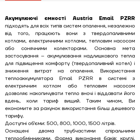
Акумулюючі ємності Austria Email PZRR
підходять для всіх типів систем опалення, незалежно
від того, працюють вони з твердопаливними
котлами, електричними котлами, тепловим насосом
або сонячними колекторами. Основна мета
застосування – акумулювання надлишкового тепла
для підвищення комфорту (твердопаливний котел) і
зниження витрат на опалення. Використання
ЗАМОВИТИ ПОСЛУГУ МОНТАЖУ
теплоаккумулятора Email PZRR в системі з
електричним котлом або тепловим насосом
дозволяє накопичувати тепло вночі і віддавати його
вдень, коли тариф вищий. Таким чином, Ви
економите за рахунок використання більш дешевого
Замовити
тарифу.
Зворотній дзвінок
Доступні об'єми: 500, 800, 1000, 1500 літрів.
Кошик
Оснащені двома трубчастими спіральними
Висота, м
теплообмінниками. Форма виконання баків: круглі.