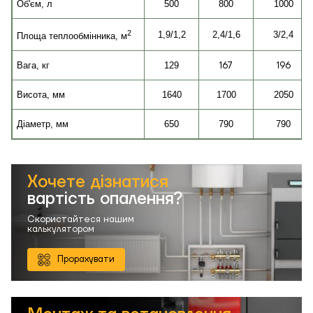
Об'єм, л
500
800
1000
2
1,9/1,2
2,4/1,6
3/2,4
Площа теплообмінника, м
167
196
Вага, кг
129
Висота, мм
1640
1700
2050
Діаметр, мм
650
790
790
Хочете дізнатися
вартість опалення?
Скористайтеся нашим
калькулятором
Прорахувати