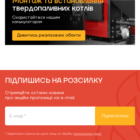
Монтаж та встановлення
твердопаливних котлів
Скористайтеся нашим
калькулятором
Дивитись реалізовані об'єкти
ПІДПИШИСЬ НА РОЗСИЛКУ
Отримуйте останні новини
про акційні пропозиції на e-mail
Підписатись
* Оформляючи підписку ви даєте згоду на обробку
персональних даних