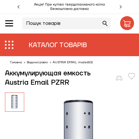
Акція! При купівлі твердопаливного котла
Безкоштовна доставка
UA
RU
Акції %
КАТАЛОГ ТОВАРІВ
Виробники
Об'єкти
Головна
>
Водонагрівачі
>
AUSTRIA EMAIL model602
Аккумулирующая емкость
Монтаж
Austria Email PZRR
Клієнтам
Статті
Контакти