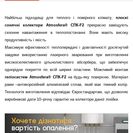
Зворотній дзвінок
Кошик
Висота, м
Найбільш підходящі для теплого і помірного клімату,
плоскі
сонячні колектори Atmosfera®
СПК-F2
прекрасно заміщують
сезонне навантаження в теплопостачанні. Вони мають високу
Ширина, м
Надіслати
продуктивність і якість.
Максимум ефективності теплопередачі і довговічності досягнутий
Довжина, м
завдяки використанню лазерного зварювання при виготовленні
високоселективного цільнолистового абсорбера, що забезпечує
Надіслати
Ступінь
однорідне покриття по всій ширині пластини. Можливий монтаж
утеплення, Вт/м
Гарно утеплений, 55
геліосистем Atmosfera® СПК-F2
на будь-яку поверхню. Матеріал
кв
рами –антикорозійний алюмінієвий сплав, який має темний колір.
Технологія виготовлення відповідає Євростандартам, що дозволяє
виробникові дати 10–річну гарантію на колектори даної лінійки.
Необхідна
потужність, кВт
Хочете дізнатися
вартість опалення?