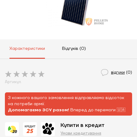
Характеристики
Відгуків (0)
відгуки
(0)
Артикул
З кожного вашого замовлення відправляємо відсоток
на потреби армії.
Допомагаємо ЗСУ разом!
Вперед до перемоги 🇺🇦
Купити в кредит
Умови кредитування