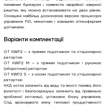
паливним бункером і наявністю аварійної чавунної
решітки, яку можна встановлювати на двох рівнях.
Замовити
Оснащені найбільш досконалою версією процесора
Зворотній дзвінок
управління PiD, кімнатним і зовнішнім атмосферним
Кошик
датчиками.
Висота, м
Варіанти комплектації
Ширина, м
Надіслати
GT KWP2 – з прямим податчиком та стаціонарної
ретортою
Довжина, м
GT KWP2 М – з прямим податчиком і рухомою
Надіслати
(оборотною) ретортою
Ступінь
GT KWP2 S – з косим податчиком та стаціонарної
утеплення, Вт/м
Гарно утеплений, 55
ретортою
кв
ККД котла залежить від виду та якості палива, його
вологості і безпосередньо залежить від правильно
зробленої інсталяції, установок блоку управління.
Необхідна
Слід враховувати зміну теплової продуктивності