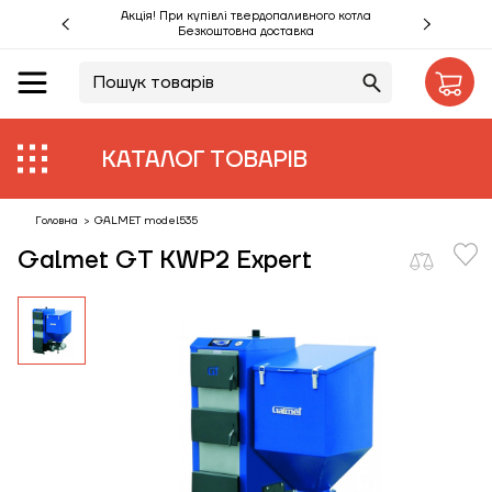
Акція! При купівлі твердопаливного котла
Безкоштовна доставка
UA
RU
Акції %
КАТАЛОГ ТОВАРІВ
Виробники
Об'єкти
Головна
>
GALMET model535
Galmet GT KWP2 Expert
Монтаж
Клієнтам
Статті
Контакти