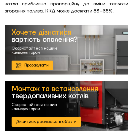
потужність, кВт
котла приблизно пропорційну до зміни теплоти
згорання палива. ККД може досягати 83–85%.
Хочете дізнатися
вартість опалення?
Скористайтеся нашим
калькулятором
Прорахувати
Монтаж та встановлення
твердопаливних котлів
Скористайтеся нашим
калькулятором
Дивитись реалізовані об'єкти