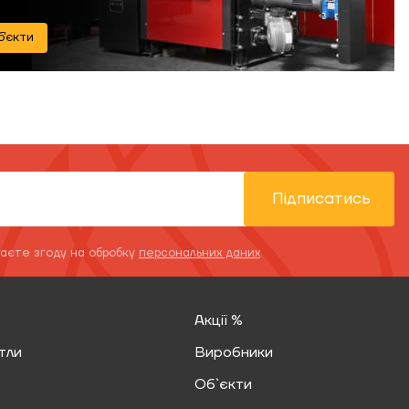
б'єкти
Підписатись
даєте згоду на обробку
персональних даних
Акції %
тли
Виробники
Об`єкти