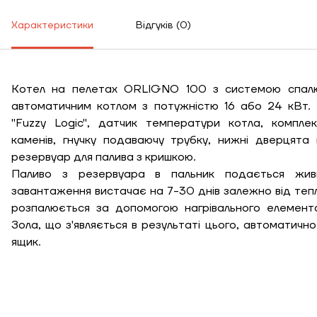
Висота, м
Характеристики
Відгуків (0)
Ширина, м
К
Котел на пелетах ORLIGNO 100 з системою спалю
Довжина, м
автоматичним котлом з потужністю 16 або 24 кВт.
"Fuzzy Logic", датчик температури котла, комплек
Ступінь утеплення,
каменів, гнучку подаваючу трубку, нижні дверцята 
Вт/м кв
резервуар для палива з кришкою.
Паливо з резервуара в пальник подається жив
завантаження вистачає на 7-30 днів залежно від теп
розпалюється за допомогою нагрівального елемент
Необхідна
потужність, кВт
Зола, що з'являється в результаті цього, автоматичн
ящик.