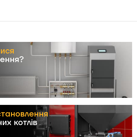
тися
лення?
становлення
их котлів