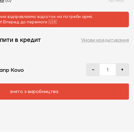
уки
(0)
Артикул
ня відправляємо відсоток на потреби армії.
м!
Вперед до перемоги 🇺🇦
пити в кредит
Умови кредитування
-
+
anp Kovo
знято з виробництва