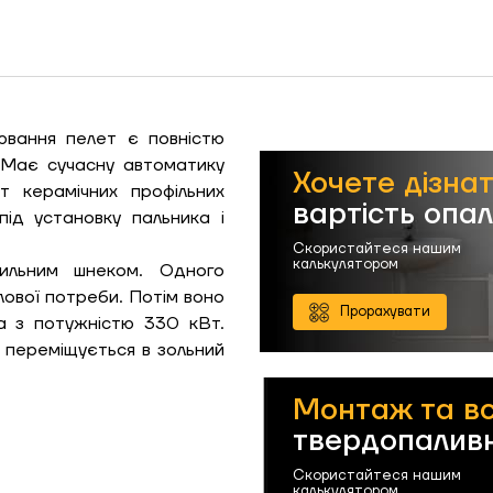
Замовити
Зворотній дзвінок
ошик
вання пелет є повністю
 Має сучасну автоматику
Хочете дізна
т керамічних профільних
вартість опа
під установку пальника і
Гарно утеплений, 55
Надіслати
Скористайтеся нашим
калькулятором
ильним шнеком. Одного
лової потреби. Потім воно
Прорахувати
а з потужністю 330 кВт.
Надіслати
о переміщується в зольний
Монтаж та в
твердопаливн
Скористайтеся нашим
калькулятором