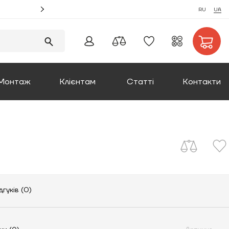
Акція! Замовляйте монтаж котлів та отримуйте збі
RU
UA
Монтаж
Клієнтам
Статті
Контакти
Оплата та доставка
Повернення товару
Про компанію
дгуків (0)
Сертифікати